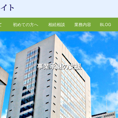
て
初めての方へ
相続相談
業務内容
BLOG
計化支援
いて
法人税
信託を検討中お客様へ
開業支援・法人設立
所得税
同族会社を経営お客様へ
相続税
経営改善
消費税
保険
相続
ク）
節税提案
サルティ
その他
広大地を所有お客様へ
資産防衛コンサルティング
事業承継の支援