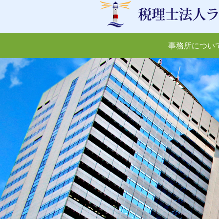
事務所につい
相続税について
記帳指導
セミナー
クラウド会計で自
生前贈与につ
（フィンテッ
自宅を所有するお客様へ
MAS 監査
所長の趣味
不動産を活用した
農業生産法人コン
ング