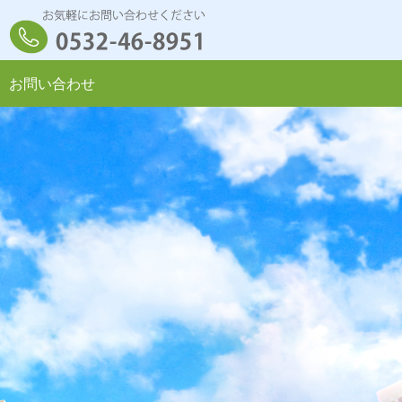
お問い合わせ
未加入のお客様へ
相談・相続対策
研修会案内
現預金が多いお客様へ
事業承継